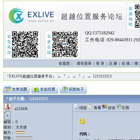
超
越
超越位置服务论坛
物
联
QQ:
1375182942
智
车
工作电话:
029-88443911 (
慧
务
风
在
控
线
欢迎您：
请先登录 |
登 录
|
注 册
|
在 线
|
搜
『EXLIVE超越位置服务平台』
→
『 』
→
『 』
→ 1213123213
* 贴子主题: 1213123213
消息
查看
好友
引用
a123456
威望： 0
级别： 大天使
魅力：
代码：
经验：