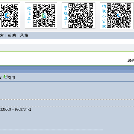
物
微
手
联
信
机
小
查
查
管
车
车
家
 索
|
帮 助
| 风 格
您是
友
引用
13336069 + 996973472
---------------------------------------------------------------------------------------