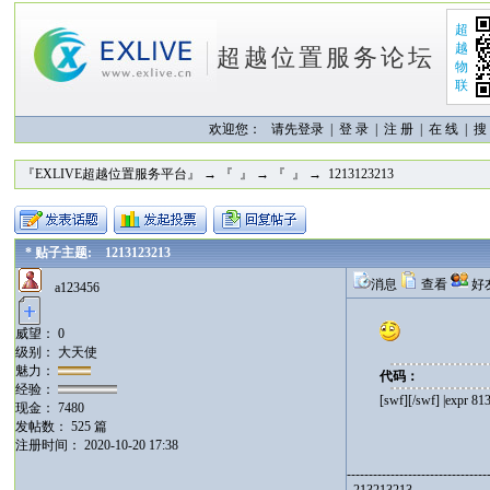
超
越
超越位置服务论坛
物
联
欢迎您：
请先登录 |
登 录
|
注 册
|
在 线
|
搜
『EXLIVE超越位置服务平台』
→
『 』
→
『 』
→ 1213123213
* 贴子主题: 1213123213
消息
查看
好
a123456
威望： 0
级别： 大天使
魅力：
代码：
经验：
[swf][/swf]
|expr 8
现金： 7480
发帖数： 525 篇
注册时间： 2020-10-20 17:38
--------------------------------