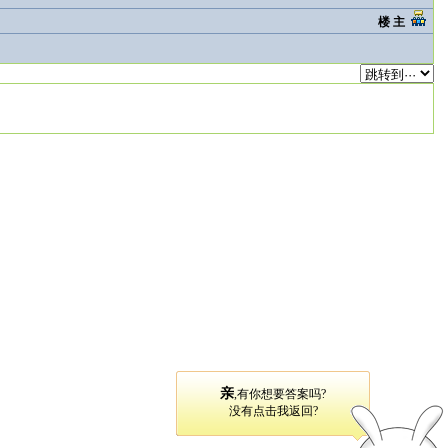
楼 主
亲
,有你想要答案吗?
没有点击我返回?