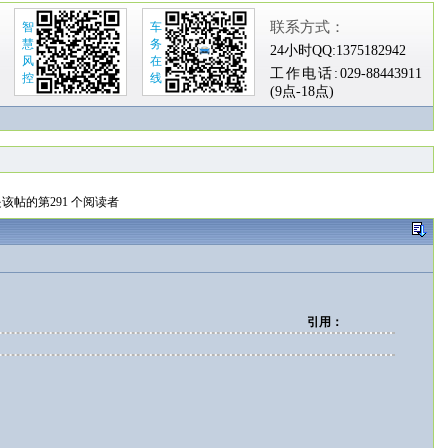
联系方式：
智
车
慧
务
24小时QQ:
1375182942
风
在
工作电话:
029-88443911
控
线
(9点-18点)
该帖的第291 个阅读者
引用：