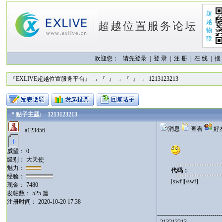
超
越
超越位置服务论坛
物
联
欢迎您：
请先登录 |
登 录
|
注 册
|
在 线
|
搜
『EXLIVE超越位置服务平台』
→
『 』
→
『 』
→ 1213123213
* 贴子主题: 1213123213
消息
查看
好
a123456
威望： 0
级别： 大天使
魅力：
代码：
经验：
[swf][/swf]
现金： 7480
发帖数： 525 篇
注册时间： 2020-10-20 17:38
--------------------------------