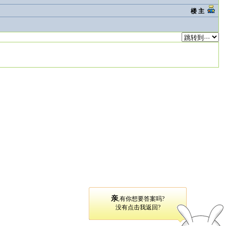
楼 主
亲
,有你想要答案吗?
没有点击我返回?