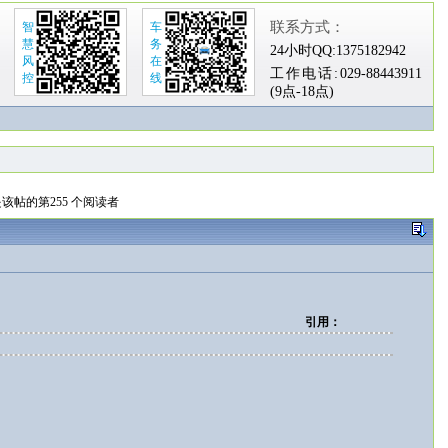
联系方式：
智
车
慧
务
24小时QQ:
1375182942
风
在
工作电话:
029-88443911
控
线
(9点-18点)
该帖的第255 个阅读者
引用：