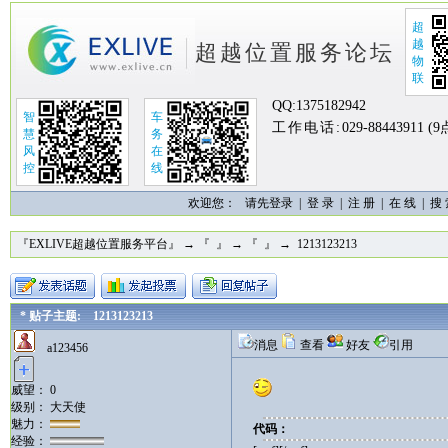
超
越
超越位置服务论坛
物
联
QQ:
1375182942
智
车
工作电话:
029-88443911 (
慧
务
风
在
控
线
欢迎您：
请先登录 |
登 录
|
注 册
|
在 线
|
搜
『EXLIVE超越位置服务平台』
→
『 』
→
『 』
→ 1213123213
* 贴子主题: 1213123213
消息
查看
好友
引用
a123456
威望： 0
级别： 大天使
魅力：
代码：
经验：