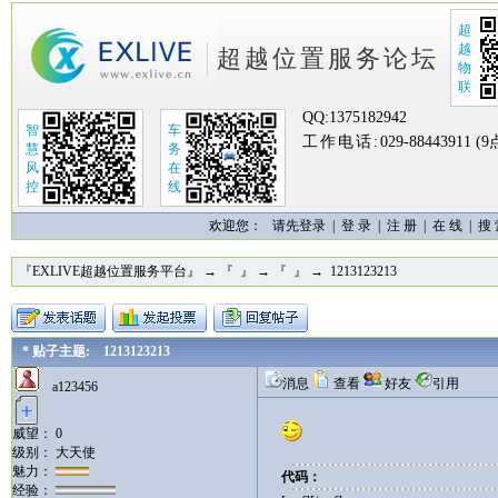
超
越
超越位置服务论坛
物
联
QQ:
1375182942
智
车
工作电话:
029-88443911 (
慧
务
风
在
控
线
欢迎您：
请先登录 |
登 录
|
注 册
|
在 线
|
搜
『EXLIVE超越位置服务平台』
→
『 』
→
『 』
→ 1213123213
* 贴子主题: 1213123213
消息
查看
好友
引用
a123456
威望： 0
级别： 大天使
魅力：
代码：
经验：