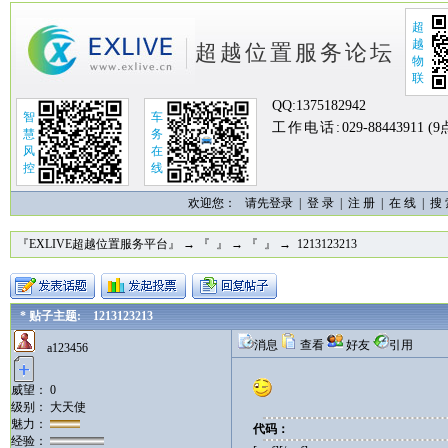
超
越
超越位置服务论坛
物
联
QQ:
1375182942
智
车
工作电话:
029-88443911 (
慧
务
风
在
控
线
欢迎您：
请先登录 |
登 录
|
注 册
|
在 线
|
搜
『EXLIVE超越位置服务平台』
→
『 』
→
『 』
→ 1213123213
* 贴子主题: 1213123213
消息
查看
好友
引用
a123456
威望： 0
级别： 大天使
魅力：
代码：
经验：