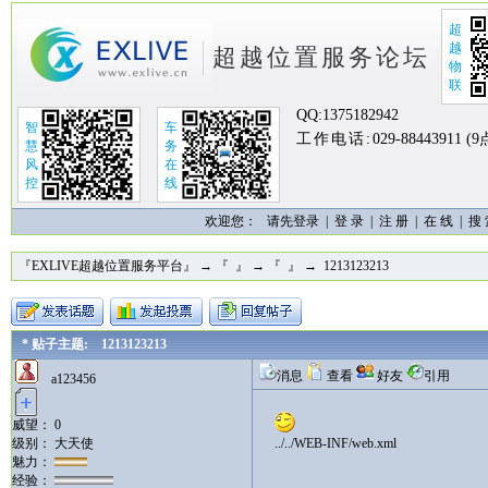
超
越
超越位置服务论坛
物
联
QQ:
1375182942
智
车
工作电话:
029-88443911 (
慧
务
风
在
控
线
欢迎您：
请先登录 |
登 录
|
注 册
|
在 线
|
搜
『EXLIVE超越位置服务平台』
→
『 』
→
『 』
→ 1213123213
* 贴子主题: 1213123213
消息
查看
好友
引用
a123456
威望： 0
级别： 大天使
../../WEB-INF/web.xml
魅力：
经验：