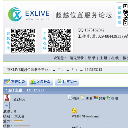
超
越
超越位置服务论坛
物
联
QQ:
1375182942
智
车
工作电话:
029-88443911 (
慧
务
风
在
控
线
欢迎您：
请先登录 |
登 录
|
注 册
|
在 线
|
搜
『EXLIVE超越位置服务平台』
→
『 』
→
『 』
→ 1213123213
* 贴子主题: 1213123213
消息
查看
好友
引用
a123456
威望： 0
级别： 大天使
WEB-INF/web.xml;
魅力：
经验：