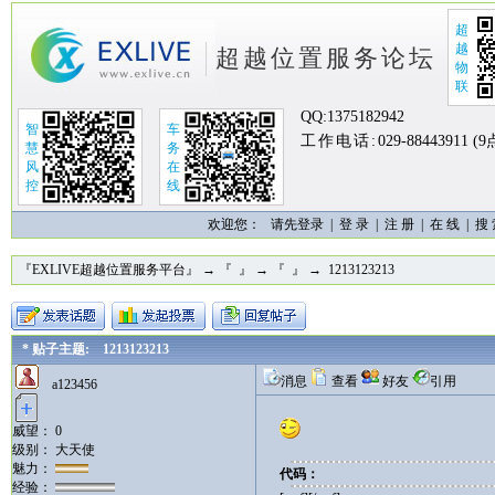
超
越
超越位置服务论坛
物
联
QQ:
1375182942
智
车
工作电话:
029-88443911 (
慧
务
风
在
控
线
欢迎您：
请先登录 |
登 录
|
注 册
|
在 线
|
搜
『EXLIVE超越位置服务平台』
→
『 』
→
『 』
→ 1213123213
* 贴子主题: 1213123213
消息
查看
好友
引用
a123456
威望： 0
级别： 大天使
魅力：
代码：
经验：