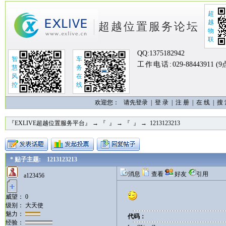
超
越
超越位置服务论坛
物
联
QQ:
1375182942
智
车
工作电话:
029-88443911 (
慧
务
风
在
控
线
欢迎您：
请先登录 |
登 录
|
注 册
|
在 线
|
搜
『EXLIVE超越位置服务平台』
→
『 』
→
『 』
→ 1213123213
* 贴子主题: 1213123213
消息
查看
好友
引用
a123456
威望： 0
级别： 大天使
魅力：
代码：
经验：