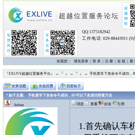
超
越
超越位置服务论坛
物
联
QQ:
1375182942
智
车
工作电话:
029-88443911 (
慧
务
风
在
控
线
欢迎您：
请先登录 |
登 录
|
注 册
|
在 线
|
搜
『EXLIVE超越位置服务平台』
→
『 』
→
『 』
→ 手机查车下发命令不成功，
* 贴子主题: 手机查车下发命令不成功，BS可以下发成功排查方法
消息
查看
好友
引用
liubian
1.首先确认车