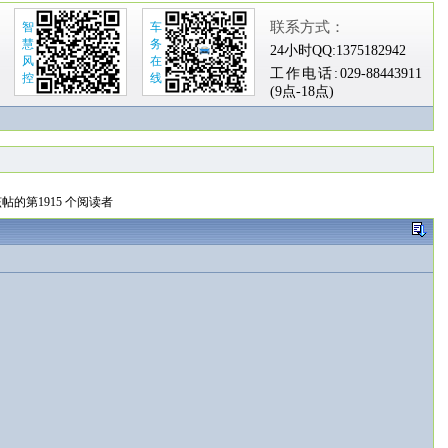
联系方式：
智
车
慧
务
24小时QQ:
1375182942
风
在
工作电话:
029-88443911
控
线
(9点-18点)
帖的第1915 个阅读者