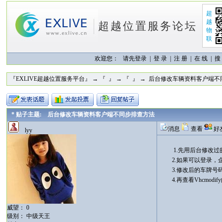
超
越
超越位置服务论坛
物
联
欢迎您：
请先登录 |
登 录
|
注 册
|
在 线
|
搜
『EXLIVE超越位置服务平台』
→
『 』
→
『 』
→ 后台修改车辆资料客户端不
* 贴子主题: 后台修改车辆资料客户端不同步排查方法
消息
查看
好
lyy
1.先用后台修改
2.如果可以登录
3.修改后的车牌号
4.再查看Vhcmod
威望： 0
级别： 中级天王