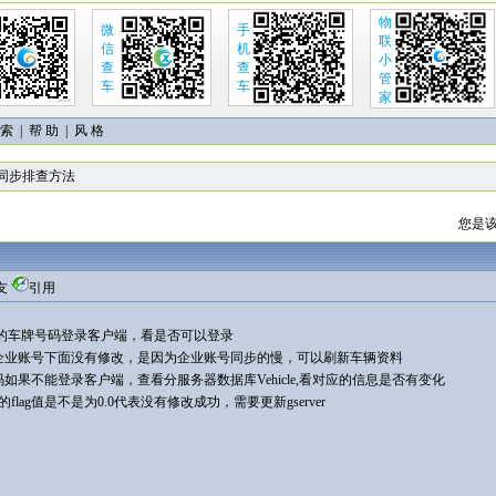
物
微
手
联
信
机
小
查
查
管
车
车
家
 索
|
帮 助
| 风 格
同步排查方法
您是该
友
引用
过的车牌号码登录客户端，看是否可以登录
，企业账号下面没有修改，是因为企业账号同步的慢，可以刷新车辆资料
码如果不能登录客户端，查看分服务器数据库Vehicle,看对应的信息是否有变化
ify的flag值是不是为0.0代表没有修改成功，需要更新gserver