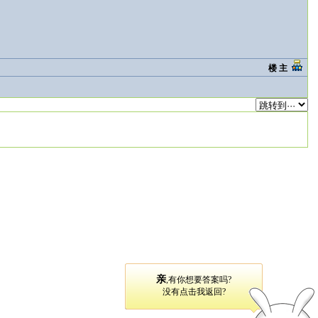
楼 主
亲
,有你想要答案吗?
没有点击我返回?