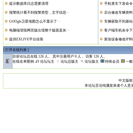
提示数据库日志需要清理
手机查车下发命令不
报警统计看不到报警类型，文字信息···
后台修改车辆资料客
GOOgle卫星地图怎么不显示了···
车辆获取不到基站
电脑端登陆网页版出现整个版面是灰···
客户端车机命令下发
提供EXLIVE平台挂靠
新加设备修改IP和
[
打开在线列表
]
目前论坛总在线 126 人。 其中注册用户 0 人， 访客 126 人。
在线名单图例:
论坛坛主
论坛总版主
论坛版主
特殊会员
一
中文版
本论坛言论纯属发表者个人意见，