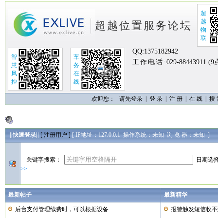
超
越
超越位置服务论坛
物
联
QQ:
1375182942
智
车
工作电话:
029-88443911 (
慧
务
风
在
控
线
欢迎您：
请先登录 |
登 录
|
注 册
|
在 线
|
搜
||快速登录||
[ 注册用户 ]
[ IP地址：127.0.0.1 操作系统：未知 浏 览 器：未知 ]
关键字搜索：
日期选
>>
最新帖子
最新精华
后台支付管理续费时，可以根据设备···
报警触发短信收不